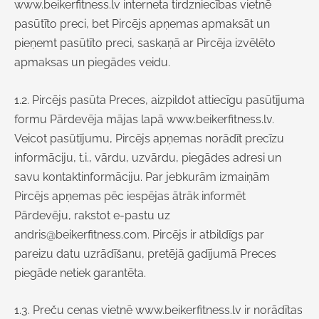
www.beikerfitness.lv
interneta tirdzniecības vietnē
pasūtīto preci, bet Pircējs apņemas apmaksāt un
pieņemt pasūtīto preci, saskaņā ar Pircēja izvēlēto
apmaksas un piegādes veidu.
1.2. Pircējs pasūta Preces, aizpildot attiecīgu pasūtījuma
formu Pārdevēja mājas lapā www.beikerfitness.lv.
Veicot pasūtījumu, Pircējs apņemas norādīt precīzu
informāciju, t.i., vārdu, uzvārdu, piegādes adresi un
savu kontaktinformāciju. Par jebkurām izmaiņām
Pircējs apņemas pēc iespējas ātrāk informēt
Pārdevēju, rakstot e-pastu uz
andris@beikerfitness.com. Pircējs ir atbildīgs par
pareizu datu uzrādīšanu, pretējā gadījumā Preces
piegāde netiek garantēta.
1.3. Preču cenas vietnē www.beikerfitness.lv
ir norādītas