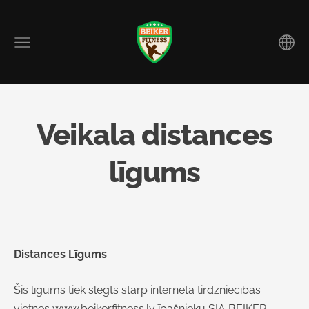
Veikala distances
līgums
Distances Līgums
Šis līgums tiek slēgts starp interneta tirdzniecības
vietnes www.beikerfitness.lv
īpašnieku SIA
BEIKER