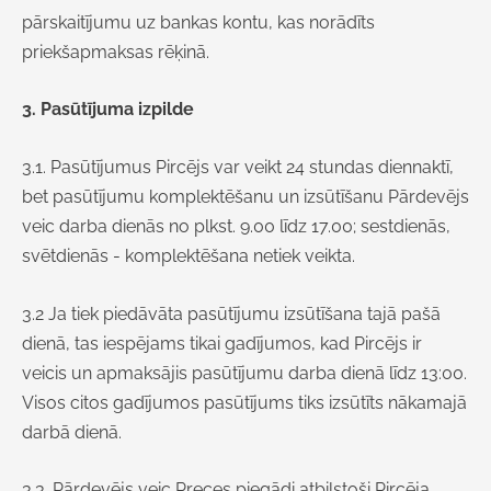
pārskaitījumu uz bankas kontu, kas norādīts
priekšapmaksas rēķinā.
3. Pasūtījuma izpilde
3.1. Pasūtījumus Pircējs var veikt 24 stundas diennaktī,
bet pasūtījumu komplektēšanu un izsūtīšanu Pārdevējs
veic darba dienās no plkst. 9.00 līdz 17.00; sestdienās,
svētdienās - komplektēšana netiek veikta.
3.2 Ja tiek piedāvāta pasūtījumu izsūtīšana tajā pašā
dienā, tas iespējams tikai gadījumos, kad Pircējs ir
veicis un apmaksājis pasūtījumu darba dienā līdz 13:00.
Visos citos gadījumos pasūtījums tiks izsūtīts nākamajā
darbā dienā.
3.3. Pārdevējs veic Preces piegādi atbilstoši Pircēja