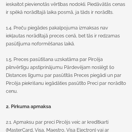
ieskaitot pievienotās vērtības nodokli. Piedāvātās cenas
ir spēkā norādītajā laika posmā, ja tāds ir norādīts.
1.4. Preču piegādes pakalpojuma izmaksas nav
iekļautas norādītajā preces cenā, bet tās ir redzamas
pasūtījuma noformēšanas laikā.
1.5. Preces pasūtīšana uzskatāma par Pircēja
pilnvērtīgu apstiprinājumu Pārdevējam noslēgt šo
Distances līgumu par pasūtītās Preces piegādi un par
Pircēja piekrišanu iegādāties pasūtīto Preci par norādīto
cenu.
2. Pirkuma apmaksa
2.1. Apmaksu par preci Pircējs veic ar kredītkarti
(MasterCard, Visa, Maestro, Visa Electron) vai ar