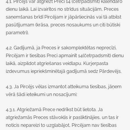
4.1. Pircējs var atgriezt Preci
14
(četrpadsmit) kalendāro
dienu laikā. Lai izvairītos no strīdus situācijām, Preces
saņemšanas brīdī Pircējam ir jāpārliecinās vai tā atbilst
pasūtījumam (krāsa, preces nosaukums un citi būtiski
parametri).
4.2. Gadījumā, ja Preces ir sakomplektētas neprecīzi,
Pircējam ir tiesības Preci apmainīt
14(četrpadsmit) dienu
laikā, aizpildot atgriešanas veidlapu. Kurjerpasta
izdevumus iepriekšminētajā gadījumā sedz Pārdevējs.
4.3. Ja Pircējs vēlas izmantot atteikuma tiesības, jāņem
vērā šādi ieteikumi un nosacījumi:
4.3.1. Atgriežamā Prece nedrīkst būt lietota. Ja
atgriežamās Preces stāvoklis ir pasliktinājies, un tas ir
noticis nepareizi to uzglabājot, Pircējam nav tiesības