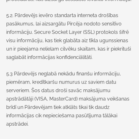
5.2. Pārdevējs ievēro standarta interneta drošības
pasākumus, lai aizsargātu Pircēja nodoto sensitīvo
informāciju. Secure Socket Layer (SSL) protokols šifrē
visu informāciju, kas tiek glabāta aiz tīkla ugunssienas
un ir pieejama nelielam cilvēku skaitam, kas ir piekrituši
saglabāt informācijas konfidenciālitāti.
5.3 Pārdevējs neglabā nekādu finanšu informāciju,
piemēram, kredītkaršu numurus uz saviem datu
serveriem. Šos datus droši savāc maksājumu
apstrādātāji (VISA, MasterCard) maksājuma veikšanas
brīdī un Pārdevējam tiek atklāts tikai tik daudz
informācijas cik nepieciešama pasūtījuma tālākai
apstrādei.