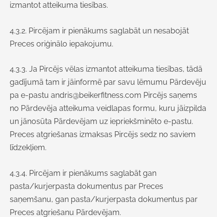
izmantot atteikuma tiesības.
4.3.2. Pircējam ir pienākums saglabāt un nesabojāt
Preces oriģinālo iepakojumu.
4.3.3. Ja Pircējs vēlas izmantot atteikuma tiesības, tādā
gadījumā tam ir jāinformē par savu lēmumu Pārdevēju
pa e-pastu
andris@beikerfitness.com
Pircējs saņems
no Pārdevēja atteikuma veidlapas formu, kuru jāizpilda
un jānosūta Pārdevējam uz iepriekšminēto e-pastu.
Preces atgriešanas izmaksas Pircējs sedz no saviem
līdzekļiem.
4.3.4. Pircējam ir pienākums saglabāt gan
pasta/kurjerpasta dokumentus par Preces
saņemšanu, gan pasta/kurjerpasta dokumentus par
Preces atgriešanu Pārdevējam.