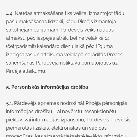
4.4. Naudas atmaksāšana tiks veikta, izmantojot tādu
pašu maksāšanas līdzekli, kādu Pircējs izmantoja
sākotnējam darījumam. Pārdevējs veiks naudas
atmaksu pēc iespējas ātrāk, bet ne vēlāk kā
14
(četrpadsmit) kalendāro dienu laikā pēc Līguma
izbeigšanas un atteikuma veidlapā norādītās Preces
saņemšanas Pārdevēja noliktavā pamatojoties uz
Pircēja atteikumu.
5. Personiskās informācijas drošība
5.1. Pārdevējs apņemas nodrošināt Pircēja pērsonīgās
informācijas drošību. Lai novērstu nesankcionētu
piekļuvi vai informācijas izpaušanu, Pārdevējs ir ieviesis
piemērotas fiziskas, elektroniskas un vadības
procedūras, kas aizsargā tiešsaistē ievākto informāciju.