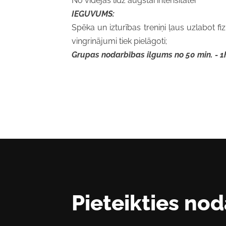
No vidējas līdz augstai intensitātei
IEGUVUMS:
Spēka un izturības treniņi ļaus uzlabot 
vingrinājumi
tiek
pielāgoti;
G
rupas
n
odarbības
ilgums no 50 min. - 1
Pieteikties nod