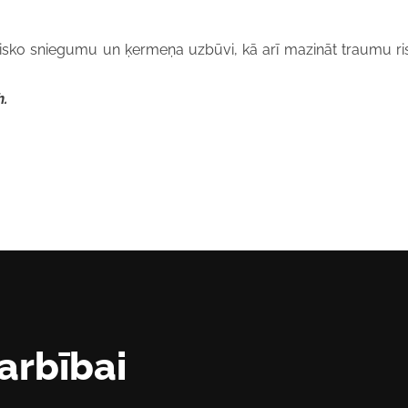
fizisko sniegumu un ķermeņa uzbūvi, kā arī mazināt traumu ri
h.
arbībai