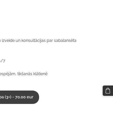
 izveide un konsultācijas par sabalansēta
6/7
spējām, tikšanās klātienē
a (3+) - 70.00 eur