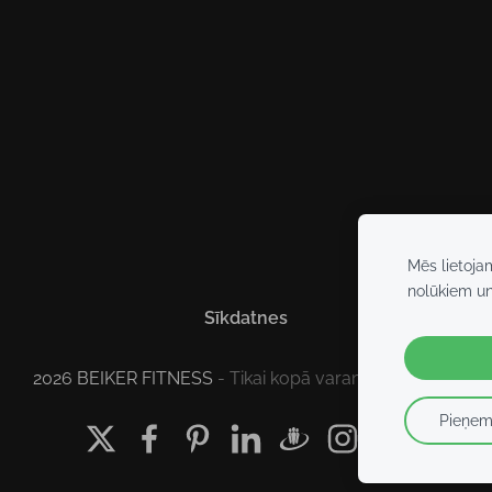
Mēs lietoja
nolūkiem u
Sīkdatnes
2026 BEIKER FITNESS
- Tikai kopā varam vairāk!
Pieņem