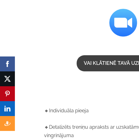
VAI KLĀTIENĒ TAVĀ 
🔸Individuāla pieeja
🔸Detalizēts treniņu apraksts ar uzskatā
vingrinājuma