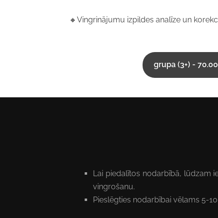
🔸Vingrinājumu izpildes analīze un korekc
grupa (3+) - 70.0
Lai piedalītos nodarbībā, lūdzam 
vingrošanu.
Pieslēgties nodarbībai vēlams 5-1