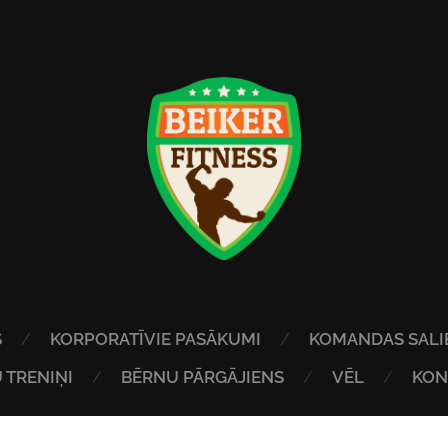
S
KORPORATĪVIE PASĀKUMI
KOMANDAS SALI
 TRENIŅI
BĒRNU PĀRGĀJIENS
VĒL
KON