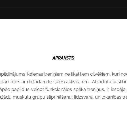
APRAKSTS:
apildinājums ikdienas treniņiem ne tikai tiem cilvēkiem, kuri n
nodarboties ar dažādām fiziskām aktivitātēm. Atkārtotu kustīb
pēc papildus veicot funkcionālos spēka treniņus, ir iespēja u
dažādu muskuļu grupu stiprināšanu, līdzsvara, un lokanības t