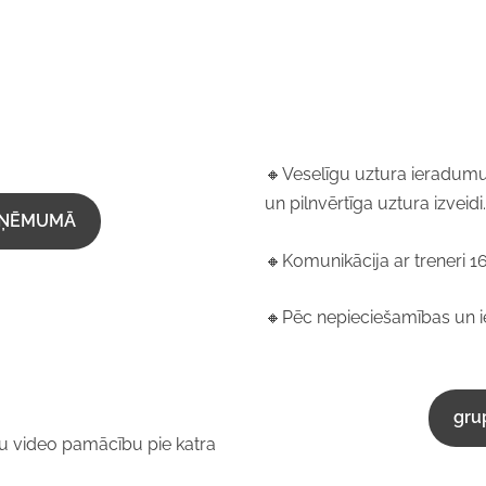
🔸Veselīgu uztura ieradumu
un pilnvērtīga uztura izveidi.
UZŅĒMUMĀ
🔸Komunikācija ar treneri 1
🔸Pēc nepieciešamības un ie
grup
mu video pamācību pie katra