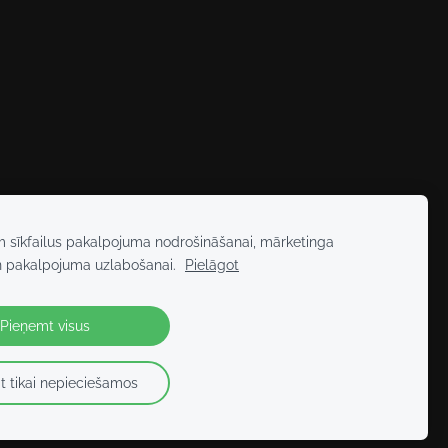
m sīkfailus pakalpojuma nodrošināšanai, mārketinga
n pakalpojuma uzlabošanai.
Pielāgot
Pieņemt visus
t tikai nepieciešamos