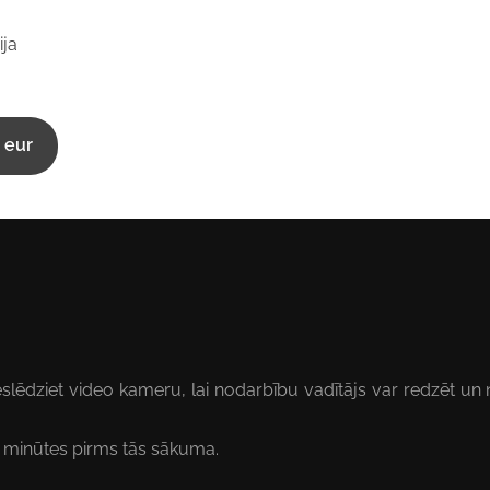
ija
0 eur
ieslēdziet video kameru, lai nodarbību vadītājs var redzēt 
0 minūtes pirms tās sākuma.