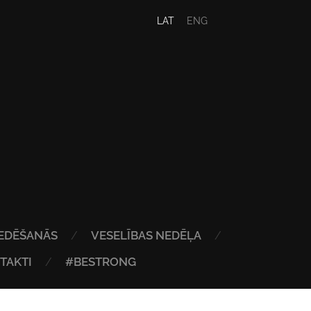
LAT
ENG
EDĒŠANĀS
VESELĪBAS NEDĒĻA
TAKTI
#BESTRONG