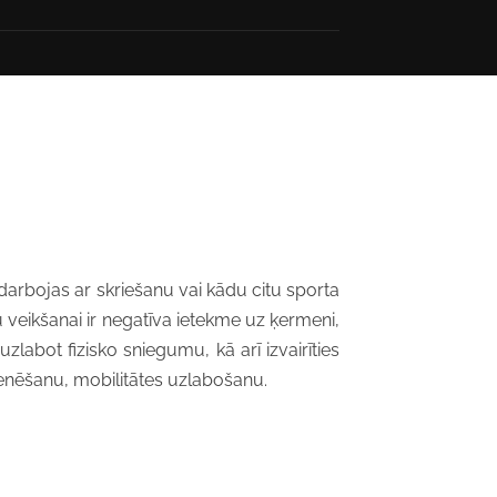
odarbojas ar skriešanu vai kādu citu sporta
u veikšanai ir negatīva ietekme uz ķermeni,
zlabot fizisko sniegumu, kā arī izvairīties
renēšanu, mobilitātes uzlabošanu.