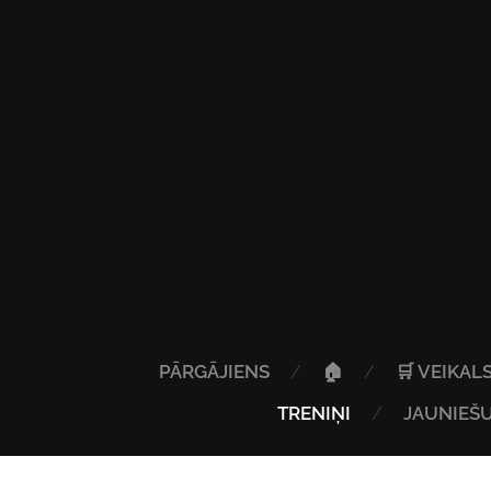
PĀRGĀJIENS
🏠
🛒 VEIKAL
TRENIŅI
JAUNIEŠU