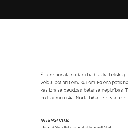
Šī funkcionālā nodarbība būs kā lielisks p
veidu, bet arī tiem, kuriem ikdienā patīk 
kas izraisa daudzas balansa nepilnības. Tā
no traumu riska. Nodarbība ir vērsta uz 
INTENSITĀTE: