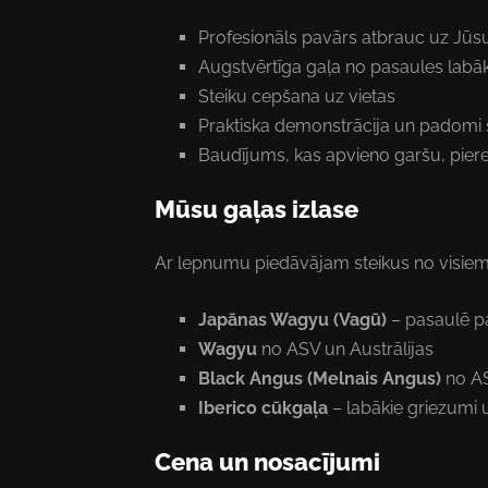
Profesionāls pavārs atbrauc uz Jū
Augstvērtīga gaļa no pasaules labā
Steiku cepšana uz vietas
Praktiska demonstrācija un padomi
Baudījums, kas apvieno garšu, piered
Mūsu gaļas izlase
Ar lepnumu piedāvājam steikus no visiem
Japānas Wagyu (Vagū)
– pasaulē pa
Wagyu
no ASV un Austrālijas
Black Angus (Melnais Angus)
no AS
Iberico cūkgaļa
– labākie griezumi u
Cena un nosacījumi