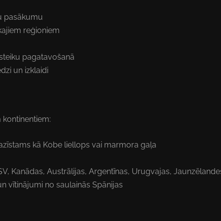
su pasākumu
kajiem reģioniem
 steiku pagatavošanā
zi un izklaidi
 kontinentiem:
zīstams kā Kobe liellops vai marmora gaļa
V, Kanādas, Austrālijas, Argentīnas, Urugvajas, Jaunzēlandes
n vītinājumi no saulainās Spānijas