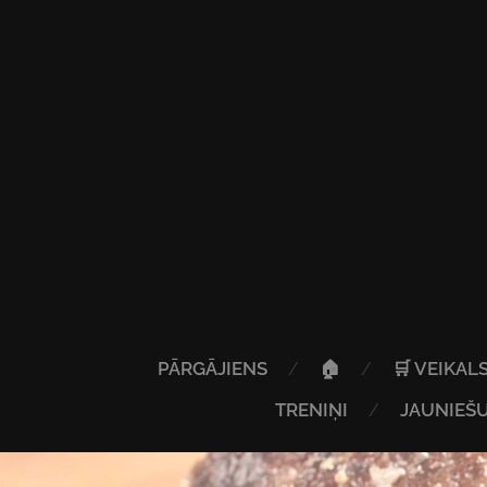
PĀRGĀJIENS
🏠
🛒 VEIKAL
TRENIŅI
JAUNIEŠU