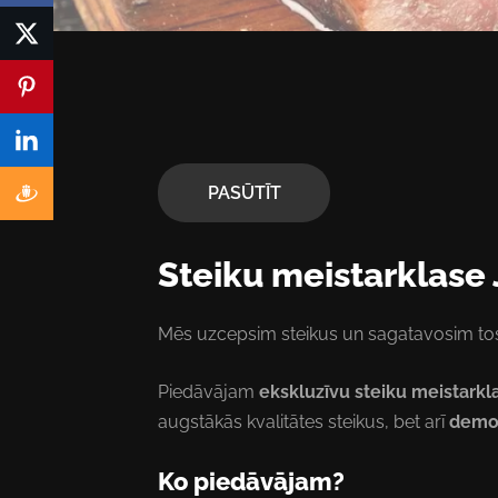
PASŪTĪT
Steiku meistarklas
Mēs uzcepsim steikus un sagatavosim tos t
Piedāvājam
ekskluzīvu steiku meistar
augstākās kvalitātes steikus, bet arī
demon
Ko piedāvājam?