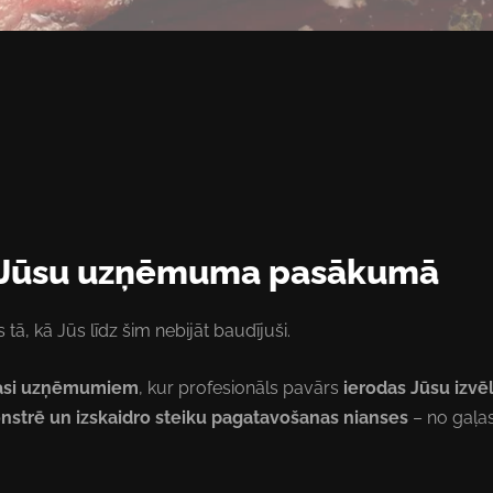
e Jūsu uzņēmuma pasākumā
ā, kā Jūs līdz šim nebijāt baudījuši.
klasi uzņēmumiem
, kur profesionāls pavārs
ierodas Jūsu izvēl
strē un izskaidro steiku pagatavošanas nianses
– no gaļas