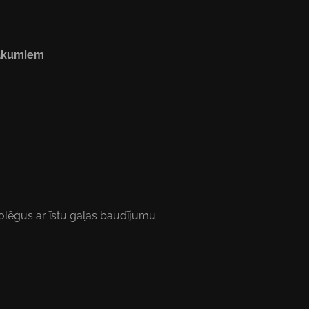
sākumiem
olēģus ar īstu gaļas baudījumu.