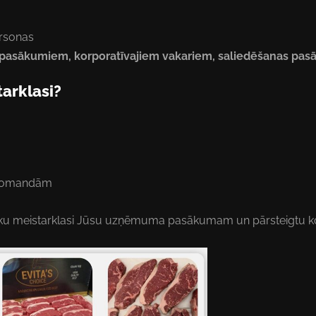
rsonas
asākumiem, korporatīvajiem vakariem, saliedēšanas pa
tarklasi?
m komandām
teiku meistarklasi Jūsu uzņēmuma pasākumam un pārsteigtu k