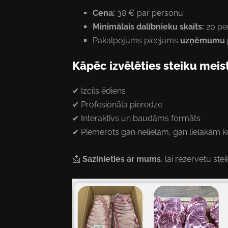
Cena:
38 € par personu
Minimālais dalībnieku skaits:
20 pe
Pakalpojums pieejams
uzņēmumu p
Kāpēc izvēlēties steiku meis
✔ Izcils ēdiens
✔ Profesionāla pieredze
✔ Interaktīvs un baudāms formāts
✔ Piemērots gan nelielām, gan lielākā
📩
Sazinieties ar mums
, lai rezervētu s