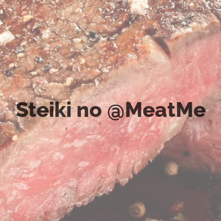
Steiki no @MeatMe