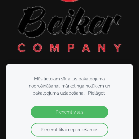
Mēs lietojam sīkfailus pakalpojuma
nodrošināšanai, mārketinga nolūkiem un
Sīkdatnes
pakalpojuma uzlabošanai.
Pielāgot
2026 BEIKER FITNESS
- Tikai kopā varam vairāk!
Pieņemt visus
Pieņemt tikai nepieciešamos